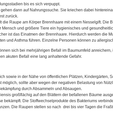
lungsstadien bis es sich verpuppt.
 gehen dann auf Nahrungssuche. Sie kriechen dabei hintereina
st zurück.
lt die Raupe am Körper Brennhaare mit einem Nesselgift. Die 
ür Mensch und größere Tiere ein hygienisches und gesundheitli
icher ist das Einatmen der Brennhaare. Hierdurch werden die M
ten und Asthma führen. Einzelne Personen können zu allergis
önnen sich bei mehrjährigen Befall im Baumumfeld anreichern, 
en akuten Befall eine lang anhaltende Gefahr.
h sowie in der Nähe von öffentlichen Plätzen, Kindergärten, Sc
t möglich, sollte aber wegen der negativen Belastung von Nützl
ie Bekämpfung durch Absammeln und Absaugen.
giensis großflächig auf den Blättern der befallenen Bäume ausg
se bekämpft. Die Stoffwechselprodukte des Bakteriums verbinde
n. Die Raupen stellen so nach drei bis vier Tagen die Fraßtät